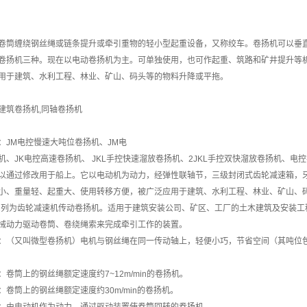
卷筒缠绕钢丝绳或链条提升或牵引重物的轻小型起重设备，又称绞车。卷扬机可以垂
卷扬机三种。现在以电动卷扬机为主。可单独使用，也可作起重、筑路和矿井提升等
用于建筑、水利工程、林业、矿山、码头等的物料升降或平拖。
建筑卷扬机,同轴卷扬机
：JM电控慢速大吨位卷扬机、JM电
机、JK电控高速卷扬机、 JKL手控快速溜放卷扬机、2JKL手控双快溜放卷扬机、电
以通过修改用于船上。它以电动机为动力，经弹性联轴节，三级封闭式齿轮减速箱，
小、重量轻、起重大、使用转移方便，被广泛应用于建筑、水利工程、林业、矿山、
系列为齿轮减速机传动卷扬机。适用于建筑安装公司、矿区、工厂的土木建筑及安装工
械动力驱动卷筒、卷绕绳索来完成牵引工作的装置。
：（又叫微型卷扬机）电机与钢丝绳在同一传动轴上，轻便小巧，节省空间（其吨位包括200
：卷筒上的钢丝绳额定速度约7~12m/min的卷扬机。
：卷筒上的钢丝绳额定速度约30m/min的卷扬机。