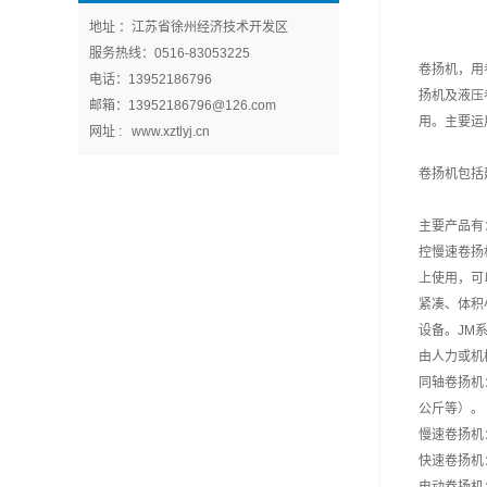
地址 ：江苏省徐州经济技术开发区
服务热线：0516-83053225
卷扬机，用
电话：13952186796
扬机及液压
邮箱：13952186796@126.com
用。主要运
网址 : www.xztlyj.cn
卷扬机包括
主要产品有
控慢速卷扬
上使用，可
紧凑、体积
设备。JM
由人力或机
同轴卷扬机
公斤等）。
慢速卷扬机
快速卷扬机