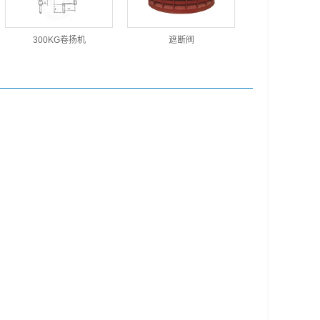
300KG卷扬机
遮断阀