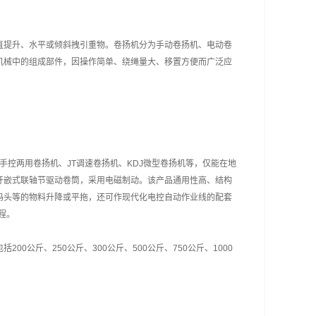
直提升、水平或倾斜拽引重物。卷扬机分为手动卷扬机、电动卷
机械中的组成部件，因操作简单、绕绳量大、移置方便而广泛应
控手控两用卷扬机、JT调速卷扬机、KDJ微型卷扬机等，仅能在地
牙嵌式联轴节驱动卷筒，采用电磁制动。该产品通用性高、结构
码头等的物料升降或平拖，还可作现代化电控自动作业线的配套
程。
公斤、250公斤、300公斤、500公斤、750公斤、1000