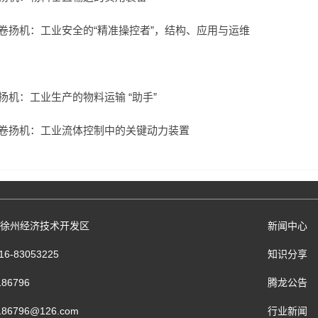
卷扬机：工业安全的“精准操控者”，结构、应用与运维
扬机：工业生产的物料运输 “助手”
卷扬机：工业流体控制中的关键动力装置
省徐州经济技术开发区
新闻中心
-83053225
知识分享
86796
腾龙公告
86796@126.com
行业新闻