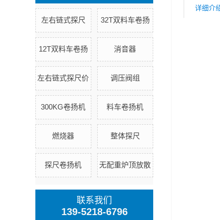
详细介
左右链式探尺
32T双料车卷扬
12T双料车卷扬
消音器
左右链式探尺价
调压阀组
300KG卷扬机
料车卷扬机
燃烧器
整体探尺
探尺卷扬机
无配重炉顶放散
联系我们
139-5218-6796