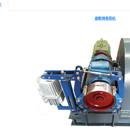
绍
遮断阀卷扬机