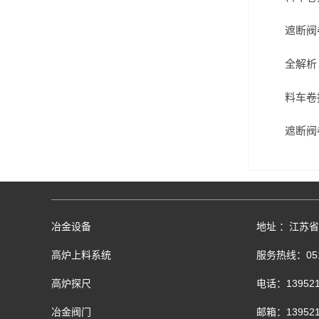
遮断阀
全解析
料车卷
遮断阀
冶金设备
地址 ：江苏
高炉上料系统
服务热线：0516
高炉探尺
电话：139521
冶金阀门
邮箱：139521