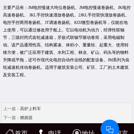
主要产品有：JM电控慢速大吨位卷扬机、JM电控慢速卷扬机、JK电控
高速卷扬机、 JKL手控快速溜放卷扬机、2JKL手控双快溜放卷扬机、
电控手控两用卷扬机、JT调速卷扬机、KDJ微型卷扬机等，仅能在地
上使用，可以通过修改用于船上。它以电动机为动力，经弹性联轴
节，三级封闭式齿轮减速箱，牙嵌式联轴节驱动卷筒，采用电磁制
动。该产品通用性高、结构紧凑、体积小、重量轻、起重大、使用转
移方便，被广泛应用于建筑、水利工程、林业、矿山、码头等的物料
升降或平拖，还可作现代化电控自动作业线的配套设备。JM系列为齿
轮减速机传动卷扬机。适用于建筑安装公司、矿区、工厂的土木建筑
及安装工程。
上一篇：
高炉上料车
下一篇：
燃烧器
首页
电话
地址
留言